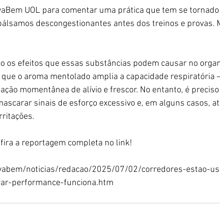
ivaBem UOL para comentar uma prática que tem se tornad
bálsamos descongestionantes antes dos treinos e provas. Ma
co os efeitos que essas substâncias podem causar no orga
que o aroma mentolado amplia a capacidade respiratória — 
ção momentânea de alívio e frescor. No entanto, é preciso 
scarar sinais de esforço excessivo e, em alguns casos, at
rritações.
fira a reportagem completa no link!
vabem/noticias/redacao/2025/07/02/corredores-estao-us
ar-performance-funciona.htm