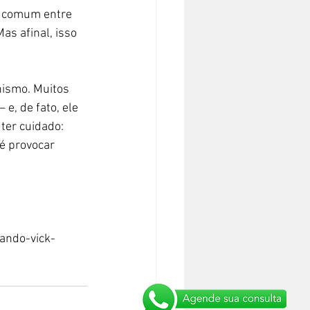
o comum entre 
s afinal, isso 
nismo. Muitos 
e, de fato, ele 
ter cuidado: 
é provocar 
ando-vick-