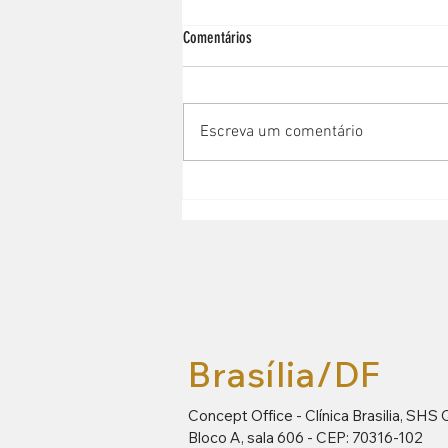
Comentários
Escreva um comentário
Riscos e desafios da recupeção de Fausto
Silva após transplantes
Brasília/DF
Concept Office - Clínica Brasilia, SHS 
Bloco A, sala 606 -
CEP: 70316-102